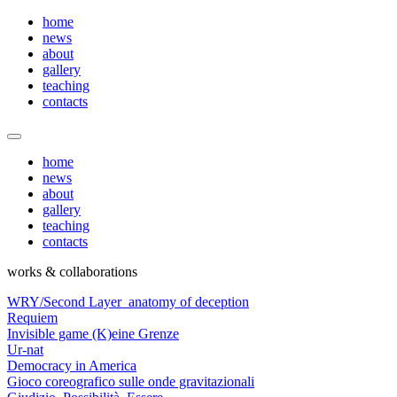
home
news
about
gallery
teaching
contacts
home
news
about
gallery
teaching
contacts
works & collaborations
WRY/Second Layer_anatomy of deception
Requiem
Invisible game (K)eine Grenze
Ur-nat
Democracy in America
Gioco coreografico sulle onde gravitazionali