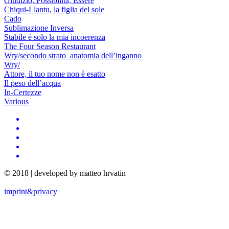
Giudizio, Possibilità, Essere
Chiqui-Llantu, la figlia del sole
Cado
Sublimazione Inversa
Stabile è solo la mia incoerenza
The Four Season Restaurant
Wry/secondo strato_anatomia dell’inganno
Wry/
Attore, il tuo nome non è esatto
Il peso dell’acqua
In-Certezze
Various
© 2018 | developed by matteo hrvatin
imprint&privacy